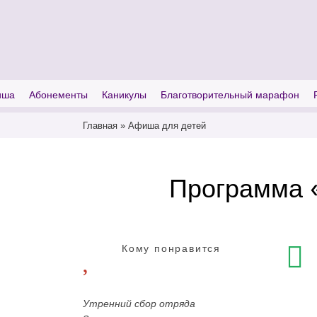
I'm looking for
product
in a size
size
иша
Абонементы
Каникулы
Благотворительный марафон
Главная
»
Афиша для детей
Программа 
Кому понравится
Утренний сбор отряда