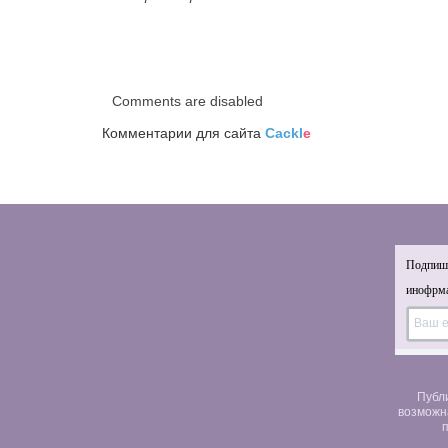
Comments are disabled
Комментарии для сайта
Cackl
e
Подпиши
инофрма
Публ
возможн
п