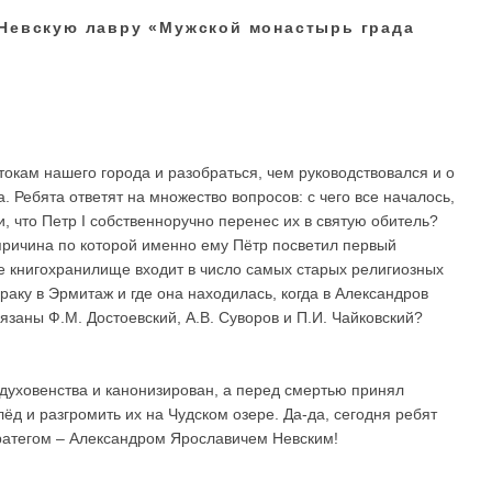
-Невскую лавру «Мужской монастырь града
токам нашего города и разобраться, чем руководствовался и о
. Ребята ответят на множество вопросов: с чего все началось,
и, что Петр I собственноручно перенес их в святую обитель?
причина по которой именно ему Пётр посветил первый
е книгохранилище входит в число самых старых религиозных
 раку в Эрмитаж и где она находилась, когда в Александров
язаны Ф.М. Достоевский, А.В. Суворов и П.И. Чайковский?
 духовенства и канонизирован, а перед смертью принял
ёд и разгромить их на Чудском озере. Да-да, сегодня ребят
ратегом – Александром Ярославичем Невским!