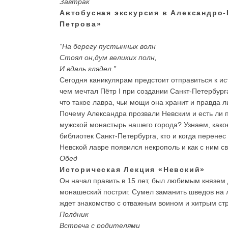
Завтрак
Автобусная экскурсия в Александро
Петрова»
“На берегу пустынных волн
Стоял он,дум великих полн,
И вдаль глядел.”
Сегодня каникулярам предстоит отправиться к ис
чем мечтал Пётр I при создании Санкт-Петербурга
что такое лавра, чьи мощи она хранит и правда л
Почему Александра прозвали Невским и есть ли 
мужской монастырь нашего города? Узнаем, како
библиотек Санкт-Петербурга, кто и когда перенес
Невской лавре появился некрополь и как с ним св
Обед
Историческая Лекция «Невский»
Он начал править в 15 лет, был любимым князем
монашеский постриг. Сумел заманить шведов на л
ждет знакомство с отважным воином и хитрым ст
Полдник
Встреча с родителями