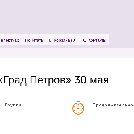
. Show me the
colour
items.
Репертуар
Почитать
Корзина (
0
)
Контакты
«Град Петров» 30 мая
Группа
Продолжительно