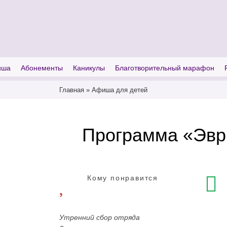
I'm looking for
product
in a size
size
иша
Абонементы
Каникулы
Благотворительный марафон
Главная
»
Афиша для детей
Программа «Эври
Кому понравится
Утренний сбор отряда