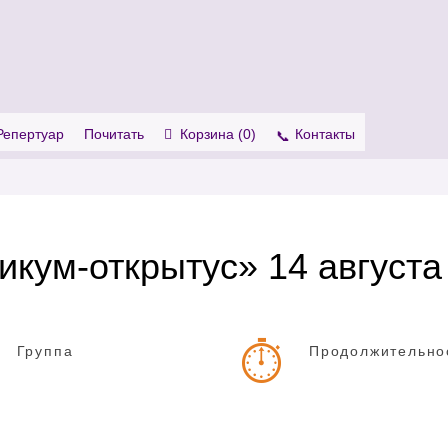
. Show me the
colour
items.
Репертуар
Почитать
Корзина (
0
)
Контакты
кум-открытус» 14 августа
Группа
Продолжительно