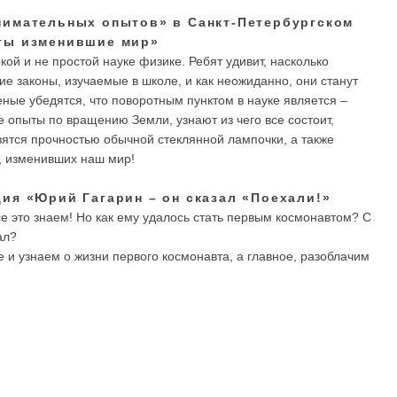
нимательных опытов» в Санкт-Петербургском
ты изменившие мир»
ой и не простой науке физике. Ребят удивит, насколько
е законы, изучаемые в школе, и как неожиданно, они станут
ные убедятся, что поворотным пунктом в науке является –
 опыты по вращению Земли, узнают из чего все состоит,
зятся прочностью обычной стеклянной лампочки, а также
в, изменивших наш мир!
ия «Юрий Гагарин – он сказал «Поехали!»
е это знаем! Но как ему удалось стать первым космонавтом? С
ал?
 и узнаем о жизни первого космонавта, а главное, разоблачим