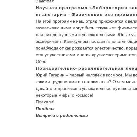
Завтрак
Научная программа «Лаборатория за
планетарии «Физические эксперимен
На этой программе наш отряд прикоснется к велик
захватывающими могут быть «скучные» физически
для них доступными и увлекательными. Юные уче
эксперимент! Каникуляры поставят впечатляющие
понаблюдают как рождается электричество, пора
станут участниками многих других эксперименто
Обед
Познавательно-развлекательная лекц
Юрий Гагарин – первый человек в космосе. Мы вс
какими трудностями он сталкивался? О чем мечт
Давайте отправимся в увлекательное путешествие
некоторые мифы о космосе!
Поехали!
Полдник
Встреча с родителями