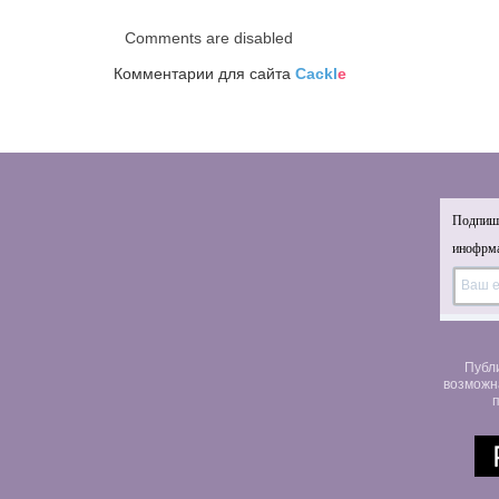
Comments are disabled
Комментарии для сайта
Cackl
e
Подпиши
инофрма
Публ
возможн
п