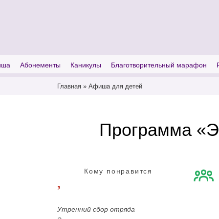
I'm looking for
product
in a size
size
иша
Абонементы
Каникулы
Благотворительный марафон
Главная
»
Афиша для детей
Программа «Э
Кому понравится
Утренний сбор отряда