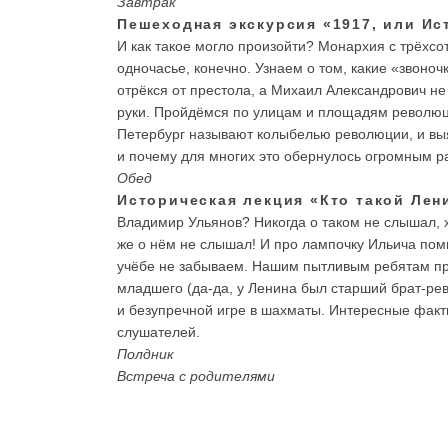
Завтрак
Пешеходная экскурсия «1917, или И
И как такое могло произойти? Монархия с трёхсо
одночасье, конечно. Узнаем о том, какие «звоноч
отрёкся от престола, а Михаил Александрович не
руки. Пройдёмся по улицам и площадям революци
Петербург называют колыбелью революции, и выя
и почему для многих это обернулось огромным р
Обед
Историческая лекция «Кто такой Лен
Владимир Ульянов? Никогда о таком не слышал, х
же о нём не слышал! И про лампочку Ильича помн
учёбе не забываем. Нашим пытливым ребятам пре
младшего (да-да, у Ленина был старший брат-рев
и безупречной игре в шахматы. Интересные факт
слушателей.
Полдник
Встреча с родителями