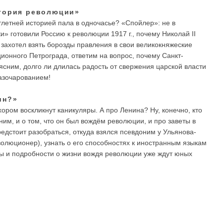
стория революции»
тлетней историей пала в одночасье? «Спойлер»: не в
ки» готовили Россию к революции 1917 г., почему Николай II
 захотел взять борозды правления в свои великокняжеские
онного Петрограда, ответим на вопрос, почему Санкт-
сним, долго ли длилась радость от свержения царской власти
азочарованием!
ин?»
ором воскликнут каникуляры. А про Ленина? Ну, конечно, кто
им, и о том, что он был вождём революции, и про заветы в
дстоит разобраться, откуда взялся псевдоним у Ульянова-
олюционер), узнать о его способностях к иностранным языкам
ы и подробности о жизни вождя революции уже ждут юных