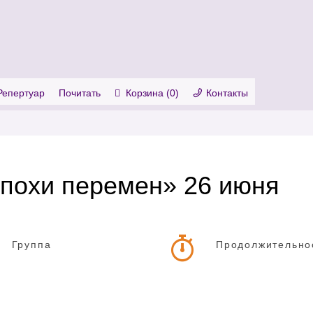
. Show me the
colour
items.
Репертуар
Почитать
Корзина (
0
)
Контакты
похи перемен» 26 июня
Группа
Продолжительно