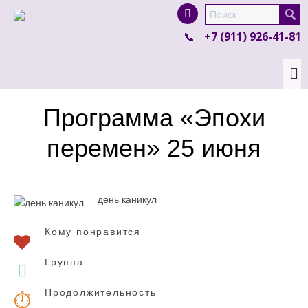
I'm looking for
product
in a size
size
.
+7 (911) 926-41-81
Show me the
colour
items.
Super Search
Программа «Эпохи
перемен» 25 июня
день каникул
Кому понравится
Группа
Продолжительность