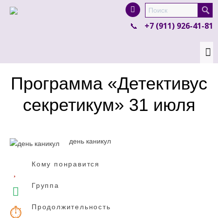
I'm looking for
product
in a size
size
.
+7 (911) 926-41-81
Show me the
colour
items.
Super Search
Программа «Детективус
секретикум» 31 июля
день каникул
Кому понравится
Группа
Продолжительность