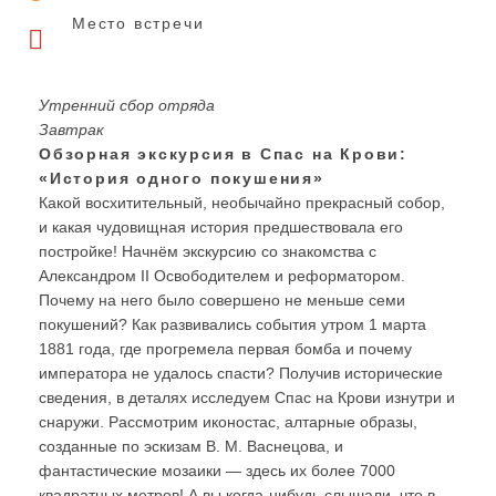
Место встречи
Утренний сбор отряда
Завтрак
Обзорная экскурсия в Спас на Крови:
«История одного покушения»
Какой восхитительный, необычайно прекрасный собор,
и какая чудовищная история предшествовала его
постройке! Начнём экскурсию со знакомства с
Александром II Освободителем и реформатором.
Почему на него было совершено не меньше семи
покушений? Как развивались события утром 1 марта
1881 года, где прогремела первая бомба и почему
императора не удалось спасти? Получив исторические
сведения, в деталях исследуем Спас на Крови изнутри и
снаружи. Рассмотрим иконостас, алтарные образы,
созданные по эскизам В. М. Васнецова, и
фантастические мозаики — здесь их более 7000
квадратных метров! А вы когда-нибудь слышали, что в