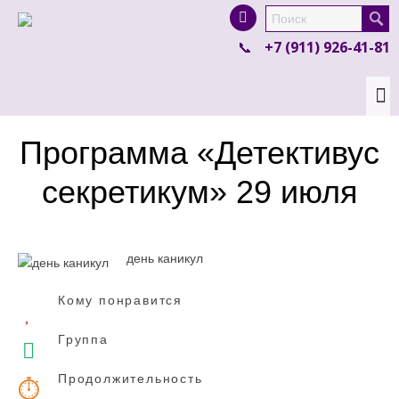
I'm looking for
product
in a size
size
.
+7 (911) 926-41-81
Show me the
colour
items.
Super Search
Программа «Детективус
секретикум» 29 июля
день каникул
Кому понравится
Группа
Продолжительность