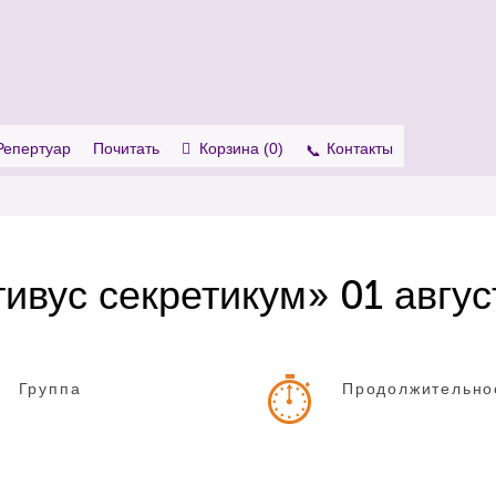
. Show me the
colour
items.
Репертуар
Почитать
Корзина (
0
)
Контакты
ивус секретикум» 01 авгус
Группа
Продолжительно