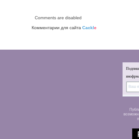
Comments are disabled
Комментарии для сайта
Cackl
e
Подпиши
инофрма
Публ
возможн
п