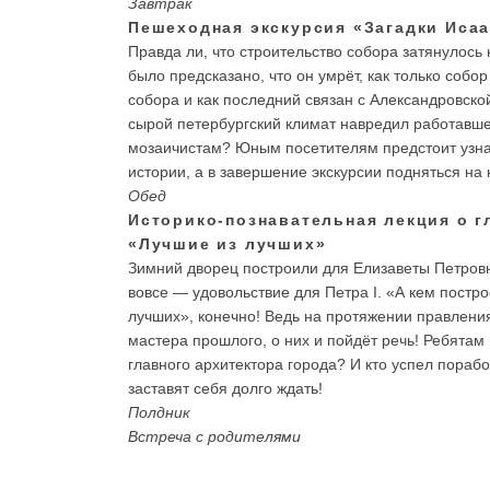
Завтрак
Пешеходная экскурсия «Загадки Исаа
Правда ли, что строительство собора затянулось 
было предсказано, что он умрёт, как только соб
собора и как последний связан с Александровской
сырой петербургский климат навредил работавше
мозаичистам? Юным посетителям предстоит узнать
истории, а в завершение экскурсии подняться на
Обед
Историко-познавательная лекция о г
«Лучшие из лучших»
Зимний дворец построили для Елизаветы Петровн
вовсе — удовольствие для Петра I. «А кем постр
лучших», конечно! Ведь на протяжении правлени
мастера прошлого, о них и пойдёт речь! Ребятам 
главного архитектора города? И кто успел пораб
заставят себя долго ждать!
Полдник
Встреча с родителями