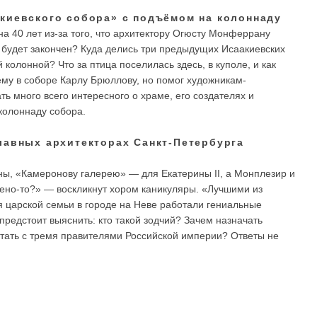
киевского собора» с подъёмом на колоннаду
на 40 лет из-за того, что архитектору Огюсту Монферрану
ор будет закончен? Куда делись три предыдущих Исаакиевских
 колонной? Что за птица поселилась здесь, в куполе, и как
му в соборе Карлу Брюллову, но помог художникам-
 много всего интересного о храме, его создателях и
 колоннаду собора.
лавных архитекторах Санкт-Петербурга
ы, «Камеронову галерею» — для Екатерины II, а Монплезир и
оено-то?» — воскликнут хором каникуляры. «Лучшими из
я царской семьи в городе на Неве работали гениальные
предстоит выяснить: кто такой зодчий? Зачем назначать
отать с тремя правителями Российской империи? Ответы не