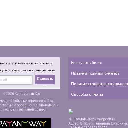
Как купить билет
тесь и получайте анонсы событий и
цию об акциях на электронную почту
Правила покупки билетов
Подписать
Политика конфиденциальнос
ся
©2026 Культурный Кот.
Способы оплаты
икация любых материалов сайта
а только с разрешения владельца и
ри условии активной ссылки
ИП Гаялов Игорь Андреевич
Адрес: СПб, ул. Генерала Симоняка, д
139 ИНН 780536327576