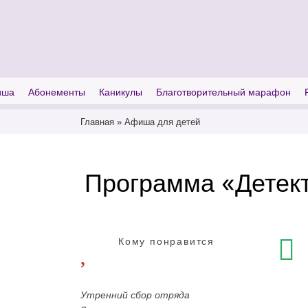
I'm looking for
product
in a size
size
иша
Абонементы
Каникулы
Благотворительный марафон
Главная
»
Афиша для детей
Программа «Детект
Кому понравится
Утренний сбор отряда