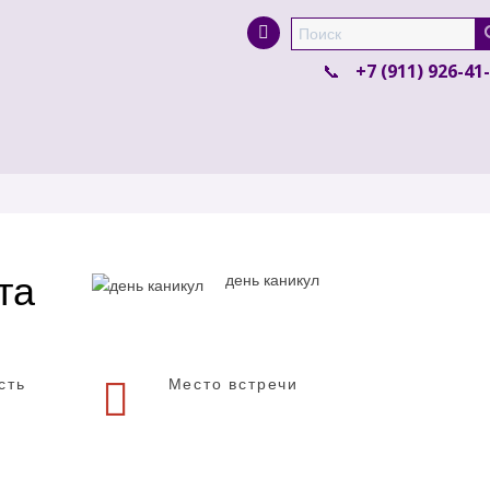
Super Search
+7 (911) 926-41
та
день каникул
сть
Место встречи