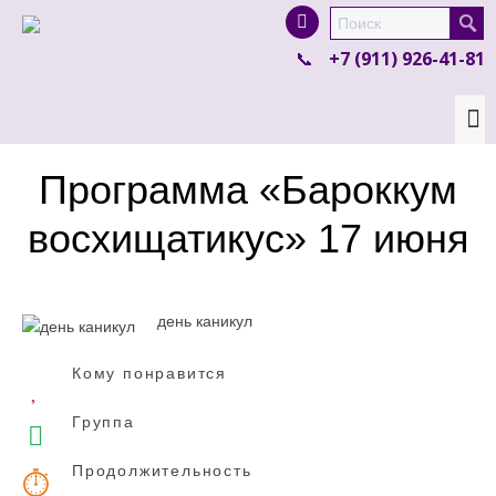
I'm looking for
product
in a size
size
.
+7 (911) 926-41-81
Show me the
colour
items.
Super Search
Программа «Бароккум
восхищатикус» 17 июня
день каникул
Кому понравится
Группа
Продолжительность