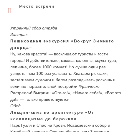
Место встречи
Утренний сбор отряда
Завтрак
Пешеходная экскурсия «Вокруг Зимнего
дворца»
Ну, какова красота! — восклицают туристы и гости
города! И действительно, какова: колонны, скульптура,
лепнина, более 1000 комнат! Но лучше один раз
увидеть, чем 100 раз услышать. Хватаем рюкзаки,
застёгиваем сумочки и бегом разглядывать роскошь и
величие поразительной постройки Франческо
Растрелли! Выкрики: «Ого-го!», «Ничего себе!», «Вот это
да!» — только приветствуются
Обед
Лекция-квиз по архитектуре «От
классицизма до барокко»
Парк Гуэля и Спас на Крови, Исаакиевский собор и
Китайский дворец в Ораниенбауме, дом Зингера и