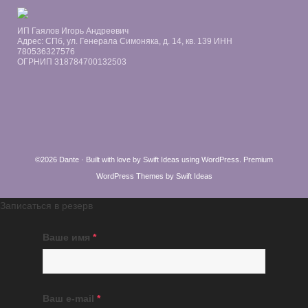
ИП Гаялов Игорь Андреевич
Адрес: СПб, ул. Генерала Симоняка, д. 14, кв. 139 ИНН
780536327576
ОГРНИП 318784700132503
©2026 Dante · Built with love by
Swift Ideas
using
WordPress
.
Premium
WordPress Themes by Swift Ideas
Записаться в резерв
Ваше имя
*
Ваш e-mail
*