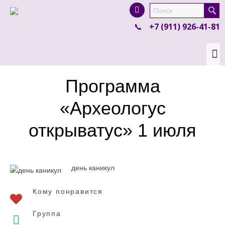
I'm looking for
product
in a size
size
.
+7 (911) 926-41-81
Show me the
colour
items.
Super Search
Программа
«Археологус
открыватус» 1 июля
день каникул
Кому понравится
Группа