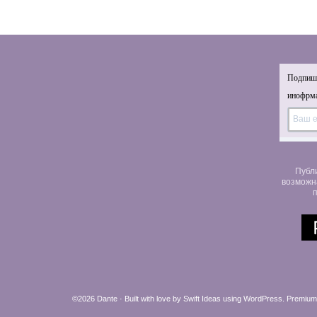
Подпиши
инофрма
Публ
возможн
п
©2026 Dante · Built with love by
Swift Ideas
using
WordPress
.
Premium