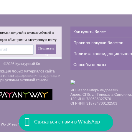
Как купить билет
тесь и получайте анонсы событий и
цию об акциях на электронную почту
Правила покупки билетов
Подписать
Политика конфиденциальнос
ся
©2026 Культурный Кот.
Способы оплаты
икация любых материалов сайта
а только с разрешения владельца и
ри условии активной ссылки
ИП Гаялов Игорь Андреевич
Адрес: СПб, ул. Генерала Симоняка, д
139 ИНН 780536327576
ОГРНИП 318784700132503
Связаться с нами в WhatsApp
 WordPress Themes by Swift Ideas