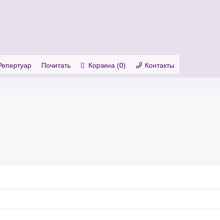
. Show me the
colour
items.
Репертуар
Почитать
Корзина (
0
)
Контакты