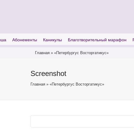
I'm looking for
product
in a size
size
иша
Абонементы
Каникулы
Благотворительный марафон
Главная
»
«Петербургус Восторгатикус»
Screenshot
Главная
»
«Петербургус Восторгатикус»