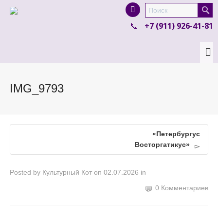
I'm looking for
product
in a size
size
.
+7 (911) 926-41-81
Show me the
colour
items.
Super Search
IMG_9793
«Петербургус
Восторгатикус»
Posted by
Культурный Кот
on
02.07.2026
in
0 Комментариев