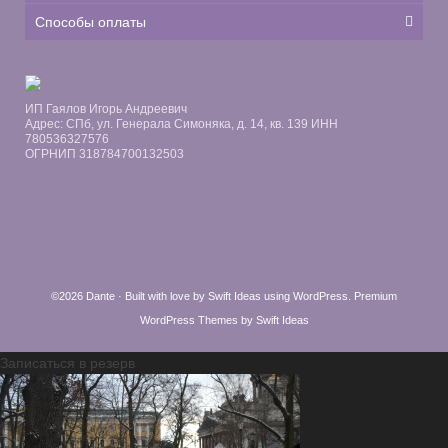
Способы оплаты
ИП Гаялов Игорь Андреевич
Адрес: СПб, ул. Генерала Симоняка, д. 14, кв. 139 ИНН
780536327576
ОГРНИП 318784700132503
©2026 Dante · Built with love by
Swift Ideas
using
WordPress
.
Premium
WordPress Themes by Swift Ideas
Записаться в резерв