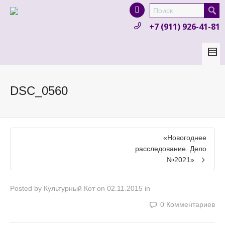
I'm looking for
product
in a size
size
.
+7 (911) 926-41-81
Show me the
colour
items.
Super Search
DSC_0560
«Новогоднее
расследование. Дело
№2021»
Posted by
Культурный Кот
on
02.11.2015
in
0 Комментариев