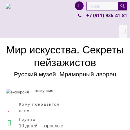
I'm looking for
product
in a size
size
.
+7 (911) 926-41-81
Show me the
colour
items.
Super Search
Мир искусства. Секреты
пейзажистов
Русский музей. Мраморный дворец
экскурсия
Кому понравится
всем
Группа
10 детей + взрослые