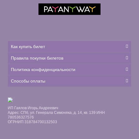
Как купить билет
Правила покупки билетов
Политика конфиденциальности
Способы оплаты
ИП Гаялов Игорь Андреевич
Адрес: СПб, ул. Генерала Симоняка, д. 14, кв. 139 ИНН
780536327576
ОГРНИП 318784700132503