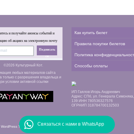
Как купить билет
тесь и получайте анонсы событий и
цию об акциях на электронную почту
Правила покупки билетов
Подписать
Политика конфиденциальнос
ся
©2026 Культурный Кот.
Способы оплаты
икация любых материалов сайта
а только с разрешения владельца и
ри условии активной ссылки
ИП Гаялов Игорь Андреевич
Адрес: СПб, ул. Генерала Симоняка, д
139 ИНН 780536327576
ОГРНИП 318784700132503
Связаться с нами в WhatsApp
 WordPress Themes by Swift Ideas