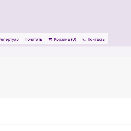
. Show me the
colour
items.
Репертуар
Почитать
Корзина (
0
)
Контакты