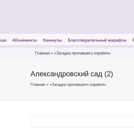
I'm looking for
product
in a size
size
иша
Абонементы
Каникулы
Благотворительный марафон
Главная
»
«Загадка пропавшего корабля»
Александровский сад (2)
Главная
»
«Загадка пропавшего корабля»