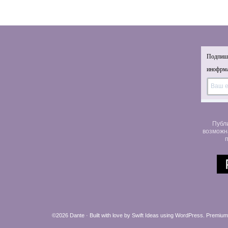
Подпиши
инофрма
Публ
возможн
п
©2026 Dante · Built with love by
Swift Ideas
using
WordPress
.
Premium