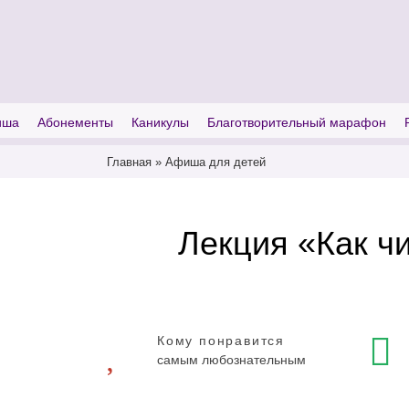
I'm looking for
product
in a size
size
иша
Абонементы
Каникулы
Благотворительный марафон
Главная
»
Афиша для детей
Лекция «Как чи
Кому понравится
самым любознательным