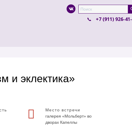
Super Search
+7 (911) 926-41
зм и эклектика»
сть
Место встречи
галерея «Мольберт» во
дворах Капеллы