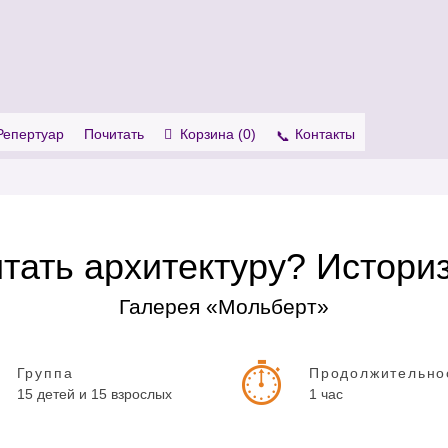
. Show me the
colour
items.
Репертуар
Почитать
Корзина (
0
)
Контакты
тать архитектуру? Истори
Галерея «Мольберт»
Группа
Продолжительно
15 детей и 15 взрослых
1 час