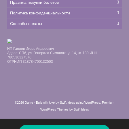
Правила покупки билетов
Политика конфиденциальности
Способы оплаты
ИП Гаялов Игорь Андреевич
Адрес: СПб, ул. Генерала Симоняка, д. 14, кв. 139 ИНН
780536327576
ОГРНИП 318784700132503
©2026 Dante · Built with love by
Swift Ideas
using
WordPress
.
Premium
WordPress Themes by Swift Ideas