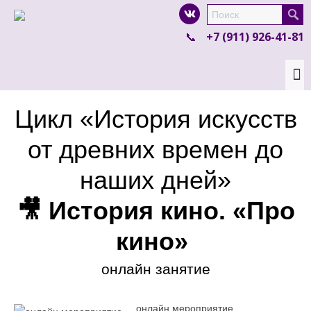
I'm looking for
product
in a size
size
.
+7 (911) 926-41-81
Show me the
colour
items.
Super Search
Цикл «История искусств
от древних времен до
наших дней»
🎥 История кино. «Про
кино»
онлайн занятие
онлайн мероприятие