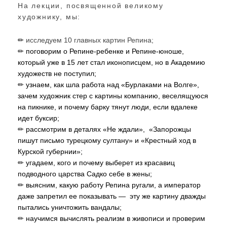
На лекции, посвященной великому
художнику, мы:
✏
исследуем 10 главных картин Репина;
✏
поговорим о Репине-ребенке и Репине-юноше,
который уже в 15 лет стал иконописцем, но в Академию
художеств не поступил;
✏
узнаем, как шла работа над «Бурлаками на Волге»,
зачем художник стер с картины компанию, веселящуюся
на пикнике, и почему барку тянут люди, если вдалеке
идет буксир;
✏
рассмотрим в деталях «Не ждали»,
«Запорожцы
пишут письмо турецкому султану» и
«Крестный ход в
Курской губернии»;
✏
угадаем, кого и почему выберет из красавиц
подводного царства Садко себе в жены;
✏
выясним, какую работу Репина ругали, а император
даже запретил ее показывать
—
эту же картину дважды
пытались уничтожить вандалы;
✏
научимся вычислять реализм в живописи и проверим