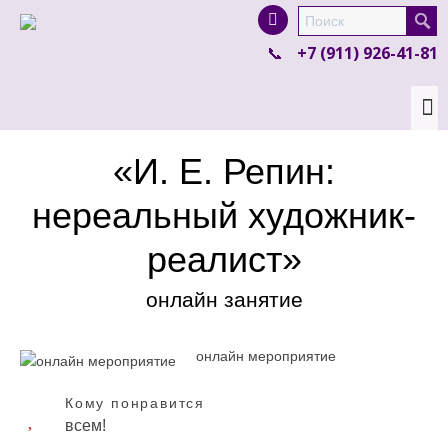
I'm looking for
product
in a size
size
.
+7 (911) 926-41-81
Show me the
colour
items.
Super Search
«И. Е. Репин:
нереальный художник-
реалист»
онлайн занятие
онлайн мероприятие
Кому понравится
всем!