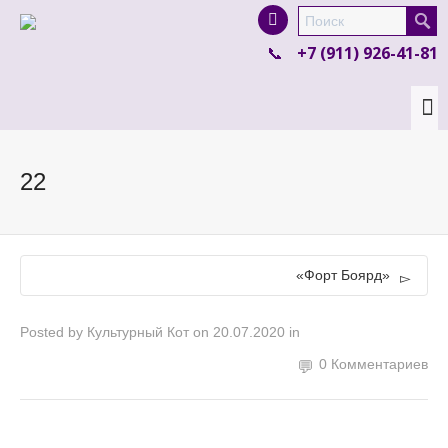
I'm looking for
product
in a size
size
.
+7 (911) 926-41-81
Show me the
colour
items.
Super Search
22
«Форт Боярд»
Posted by
Культурный Кот
on
20.07.2020
in
0 Комментариев