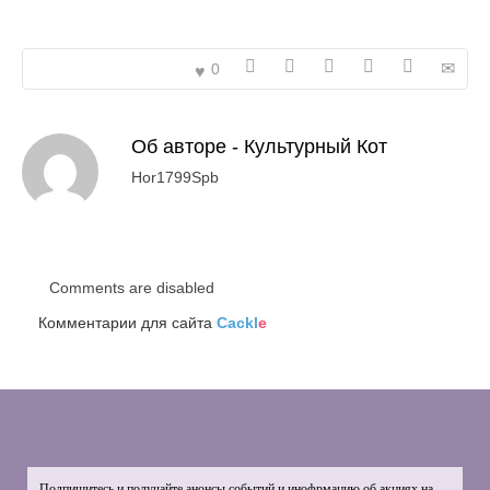
0
Об авторе -
Культурный Кот
Hor1799Spb
Comments are disabled
Комментарии для сайта
Cackl
e
Подпишитесь и получайте анонсы событий и инофрмацию об акциях на