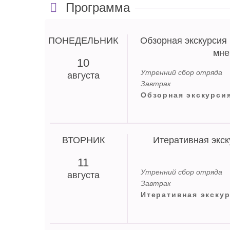
Программа
ПОНЕДЕЛЬНИК
Обзорная экскурсия 
мне
10
Утренний сбор отряда
августа
Завтрак
Обзорная экскурсия
«Ракету мне, ракету
В 20-е годы XX века здесь 
Иоанновском равелине Петр
ВТОРНИК
Итеративная экск
Каникуляров ждёт рассказ 
а также макет космического
11
первого искусственного сп
Утренний сбор отряда
космической еды и настоя
августа
Завтрак
Обед
Итеративная экскур
Лекция-квиз «Удиви
А вы знали, что когда-то 
Мастерил кукольные домики
буквой? Во время экскурси
увлекался фокусами, не по
российских газет. Узнаем, 