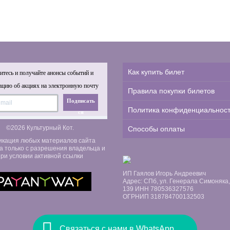
Как купить билет
тесь и получайте анонсы событий и
цию об акциях на электронную почту
Правила покупки билетов
Подписать
Политика конфиденциальнос
ся
©2026 Культурный Кот.
Способы оплаты
икация любых материалов сайта
а только с разрешения владельца и
ри условии активной ссылки
ИП Гаялов Игорь Андреевич
Адрес: СПб, ул. Генерала Симоняка, д
139 ИНН 780536327576
ОГРНИП 318784700132503
Связаться с нами в WhatsApp