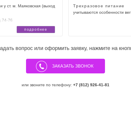
небольшой рюкзак.
ом работы с детьми.
и у ст. м. Маяковская (выход
Трехразовое питание
, если программа рядом с
учитываются особенности вег
.74-76
подробнее
адать вопрос или оформить заявку, нажмите на кноп
ЗАКАЗАТЬ ЗВОНОК
или звоните по телефону:
+7 (812) 926-41-81
., д.74-76
т. м. Маяковская (выход с