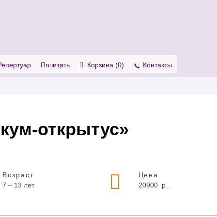
. Show me the
colour
items.
Репертуар
Почитать
Корзина (
0
)
Контакты
кум-открытус»
Возраст
Цена
7 – 13 лет
20900
р.