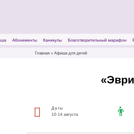
I'm looking for
product
in a size
size
иша
Абонементы
Каникулы
Благотворительный марафон
Главная
»
Афиша для детей
«Эври
Даты
10-14 августа