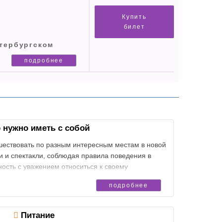
Купить
билет
авесу. Юные учёные
тербургском
олную модель
подробнее
 насколько
но, они станут для них
тся - эксперимент!
понаблюдают как
т участниками многих
 нужно иметь с собой
оехали!»
ествовать по разным интересным местам в новой
ым космонавтом? С
и и спектакли, соблюдая правила поведения в
ешествие и узнаем о
вность с уважением относиться к своему
ам. Умение аккуратно обращаться со своими
подробнее
ь.
Питание
ой воды и мобильный телефон, упакованные в