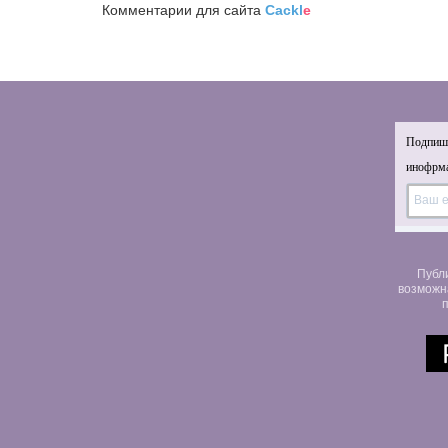
Комментарии для сайта
Cackl
e
Подпиши
инофрма
Публ
возможн
п