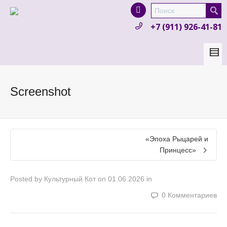
I'm looking for
product
in a size
size
.
+7 (911) 926-41-81
Show me the
colour
items.
Super Search
Screenshot
«Эпоха Рыцарей и
Принцесс»
Posted by
Культурный Кот
on
01.06.2026
in
0 Комментариев