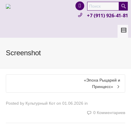
I'm looking for
product
in a size
size
.
+7 (911) 926-41-81
Show me the
colour
items.
Super Search
Screenshot
«Эпоха Рыцарей и
Принцесс»
Posted by
Культурный Кот
on
01.06.2026
in
0 Комментариев