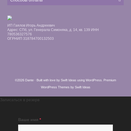
Способы оплаты
ИП Гаялов Игорь Андреевич
Адрес: СПб, ул. Генерала Симоняка, д. 14, кв. 139 ИНН
780536327576
ОГРНИП 318784700132503
©2026 Dante · Built with love by
Swift Ideas
using
WordPress
.
Premium
WordPress Themes by Swift Ideas
Записаться в резерв
Ваше имя
*