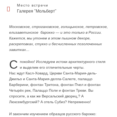
Место встречи
Галерея "Мольберт"
Московское, строгановское, голицынское, петровское,
елизаветинское барокко — и это только в России.
Кажется, мы утонем в этом пышном декоре,
раскреповках, стукко и бесчисленных позолоченных
завитках…
С
покойно! Исследуем истоки архитектурного стиля
и выделим его отличительные черты.
Нас ждут Касл-Ховард, Церкви Санта-Мария-дель-
Джильо и Санта-Мария-делла-Салюте, палаццо
Барберини, фонтан Тритона, фонтан Пчел и фонтан
Четырёх рек, Палаццо Поли и фонтан Треви. Вы
спросите, а как же Версальский дворец,? А
Люксембургский? А отель Субиз? Непременно!
И закончим изучением образцов русского барокко: