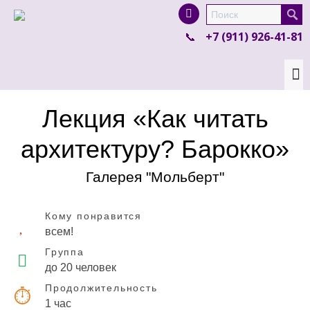
I'm looking for
product
in a size
size
.
+7 (911) 926-41-81
Show me the
colour
items.
Super Search
Лекция «Как читать
архитектуру? Барокко»
Галерея "Мольберт"
Кому понравится
всем!
Группа
до 20 человек
Продолжительность
1 час