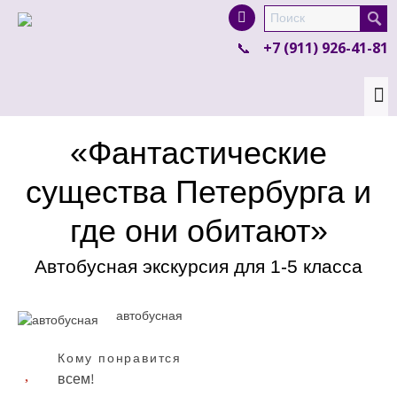
I'm looking for
product
in a size
size
. Show
+7 (911) 926-41-81
me the
colour
items.
Super Search
«Фантастические
существа Петербурга и
где они обитают»
Автобусная экскурсия для 1-5 класса
автобусная
Кому понравится
всем!