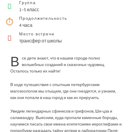
Группа
1–5 класс
Продолжительность
4 часа
Место встречи
трансфер от школы
В
се дети знают, что в нашем городе полно
волшебных созданий и сказочных чудовищ.
Осталось только их найти!
В ходе путешествия с опытным петербургским
магозоологом мы отыщем, где они гнездятся, и узнаем,
как они попали в наш город и как их приручить.
Увидим легендарных сфинксов и грифонов, Ши-цза и
саламандру. Выясним, куда пропали каменные бороды,
научимся писать свои имена египетскими иероглифами и
попробуем разгадать тайну аптеки и лаборатории Пеля: