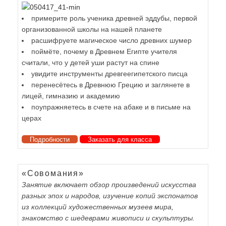
примерите роль ученика древней эддубы, первой
организованной школы на нашей планете
расшифруете магическое число древних шумер
поймёте, почему в Древнем Египте учителя
считали, что у детей уши растут на спине
увидите инструменты древгеегипетского писца
перенесётесь в Древнюю Грецию и заглянете в
лицей, гимназию и академию
поупражняетесь в счете на абаке и в письме на
церах
Подробности
Заказать для класса
«Совомания»
Занятие включает обзор произведений искусства
разных эпох и народов, изучение копий экспонатов
из коллекций художественных музеев мира,
знакомство с шедеврами живописи и скульптуры.