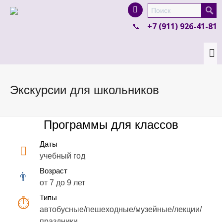
I'm looking for
product
in a size
size
.
+7 (911) 926-41-81
Show me the
colour
items.
Super Search
Экскурсии для школьников
Программы для классов
Даты
учебный год
Возраст
от 7 до 9 лет
Типы
автобусные/пешеходные/музейные/лекции/
праздники