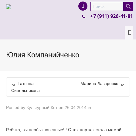
I'm looking for
product
in a size
size
.
+7 (911) 926-41-81
Show me the
colour
items.
Super Search
Юлия Компанийченко
Татьяна
Марина Лазаренко
Синельникова
Posted by
Культурный Кот
on
26.04.2014
in
Ребята, вы необыкновенные!!! С тех пор как стала мамой,