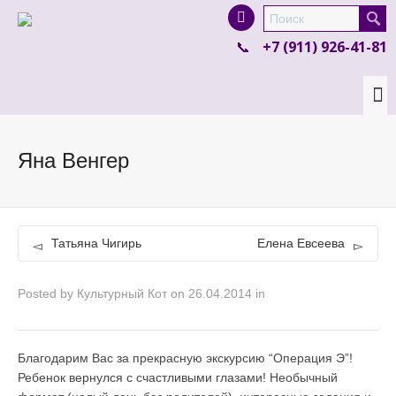
I'm looking for
product
in a size
size
.
+7 (911) 926-41-81
Show me the
colour
items.
Super Search
Яна Венгер
Татьяна Чигирь
Елена Евсеева
Posted by
Культурный Кот
on
26.04.2014
in
Благодарим Вас за прекрасную экскурсию “Операция Э”!
Ребенок вернулся с счастливыми глазами! Необычный