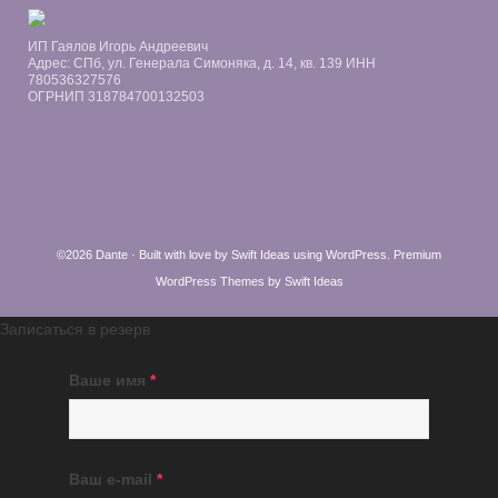
ИП Гаялов Игорь Андреевич
Адрес: СПб, ул. Генерала Симоняка, д. 14, кв. 139 ИНН
780536327576
ОГРНИП 318784700132503
©2026 Dante · Built with love by
Swift Ideas
using
WordPress
.
Premium
WordPress Themes by Swift Ideas
Записаться в резерв
Ваше имя
*
Ваш e-mail
*