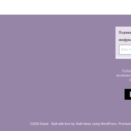
Подпиши
инофрма
Публ
возможн
п
©2026 Dante · Built with love by
Swift Ideas
using
WordPress
.
Premium