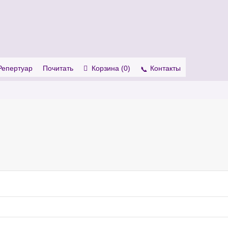
. Show me the
colour
items.
Репертуар
Почитать
Корзина (
0
)
Контакты