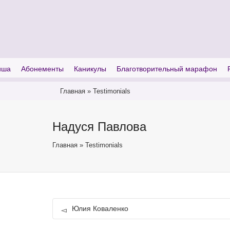
I'm looking for
product
in a size
size
иша
Абонементы
Каникулы
Благотворительный марафон
Главная
»
Testimonials
Надуся Павлова
Главная
»
Testimonials
Юлия Коваленко