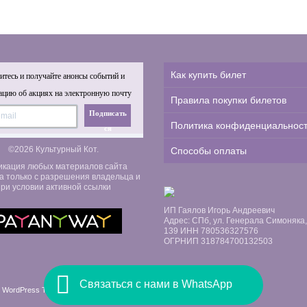
Как купить билет
тесь и получайте анонсы событий и
цию об акциях на электронную почту
Правила покупки билетов
Подписать
Политика конфиденциальнос
ся
©2026 Культурный Кот.
Способы оплаты
икация любых материалов сайта
а только с разрешения владельца и
ри условии активной ссылки
ИП Гаялов Игорь Андреевич
Адрес: СПб, ул. Генерала Симоняка, д
139 ИНН 780536327576
ОГРНИП 318784700132503
Связаться с нами в WhatsApp
 WordPress Themes by Swift Ideas