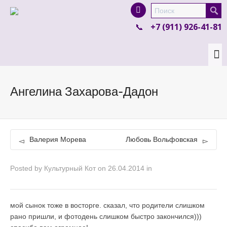
I'm looking for
product
in a size
size
.
+7 (911) 926-41-81
Show me the
colour
items.
Super Search
Ангелина Захарова-Дадон
Валерия Морева
Любовь Вольфовская
Posted by
Культурный Кот
on
26.04.2014
in
мой сынок тоже в восторге. сказал, что родители слишком
рано пришли, и фотодень слишком быстро закончился)))