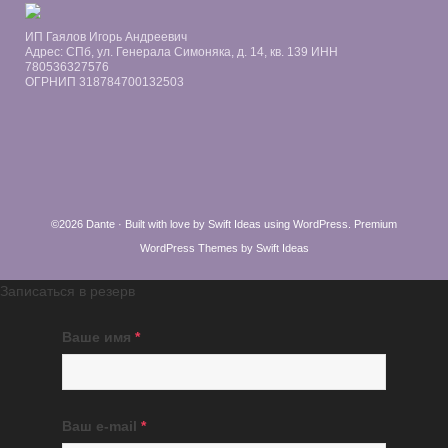
ИП Гаялов Игорь Андреевич
Адрес: СПб, ул. Генерала Симоняка, д. 14, кв. 139 ИНН
780536327576
ОГРНИП 318784700132503
©2026 Dante · Built with love by
Swift Ideas
using
WordPress
.
Premium
WordPress Themes by Swift Ideas
Записаться в резерв
Ваше имя
*
Ваш e-mail
*