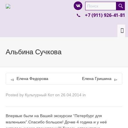
I'm looking for
product
in a size
size
.
+7 (911) 926-41-81
Show me the
colour
items.
Super Search
Альбина Сучкова
Елена Федорова
Елена Гришина
Posted by
Культурный Кот
on
26.04.2014
in
Впервые были на Вашей экскурсии “Петербург для
маленьких”.Спасибо большое! Дочке 4 годика и у неё