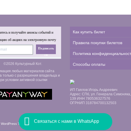
Как купить билет
тесь и получайте анонсы событий и
цию об акциях на электронную почту
Правила покупки билетов
Подписать
Политика конфиденциальнос
ся
©2026 Культурный Кот.
Способы оплаты
икация любых материалов сайта
а только с разрешения владельца и
ри условии активной ссылки
ИП Гаялов Игорь Андреевич
Адрес: СПб, ул. Генерала Симоняка, д
139 ИНН 780536327576
ОГРНИП 318784700132503
Связаться с нами в WhatsApp
 WordPress Themes by Swift Ideas