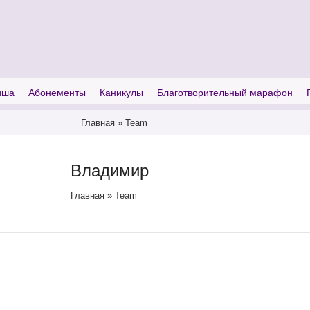
I'm looking for
product
in a size
size
иша
Абонементы
Каникулы
Благотворительный марафон
Главная
»
Team
Владимир
Главная
»
Team