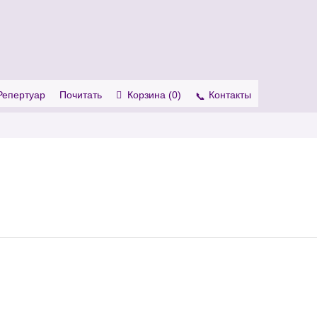
. Show me the
colour
items.
Репертуар
Почитать
Корзина (
0
)
Контакты