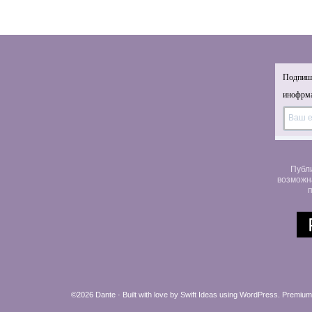
Подпиши
инофрма
Публ
возможн
п
©2026 Dante · Built with love by
Swift Ideas
using
WordPress
.
Premium