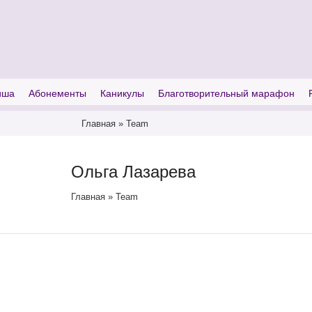
I'm looking for
product
in a size
size
иша
Абонементы
Каникулы
Благотворительный марафон
Главная
»
Team
Ольга Лазарева
Главная
»
Team