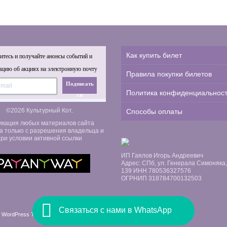
Как купить билет
тесь и получайте анонсы событий и
цию об акциях на электронную почту
Правила покупки билетов
Подписать
Политика конфиденциальнос
ся
©2026 Культурный Кот.
Способы оплаты
икация любых материалов сайта
а только с разрешения владельца и
ри условии активной ссылки
ИП Гаялов Игорь Андреевич
Адрес: СПб, ул. Генерала Симоняка, д
139 ИНН 780536327576
ОГРНИП 318784700132503
Связаться с нами в WhatsApp
 WordPress Themes by Swift Ideas