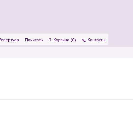
. Show me the
colour
items.
Репертуар
Почитать
Корзина (
0
)
Контакты