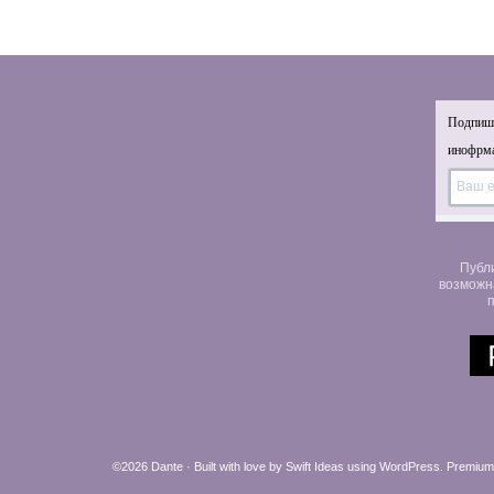
Подпиши
инофрма
Публ
возможн
п
©2026 Dante · Built with love by
Swift Ideas
using
WordPress
.
Premium