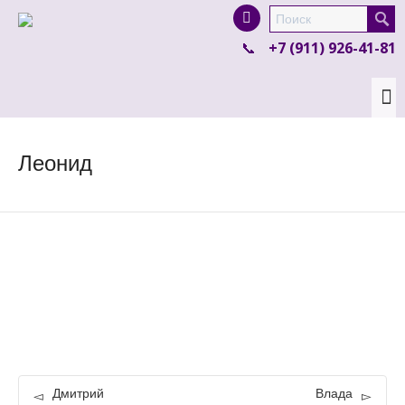
I'm looking for
product
in a size
size
.
+7 (911) 926-41-81
Show me the
colour
items.
Super Search
Леонид
Дмитрий
Влада