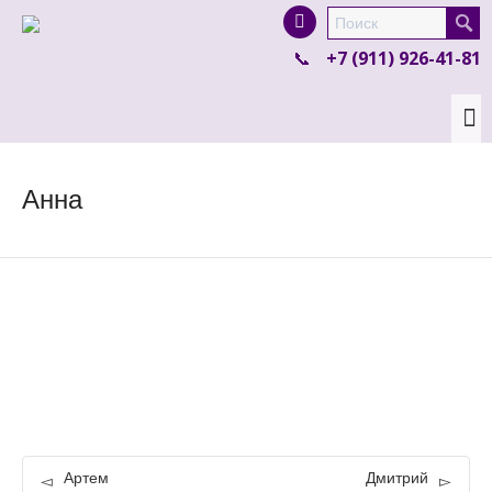
I'm looking for
product
in a size
size
.
+7 (911) 926-41-81
Show me the
colour
items.
Super Search
Анна
Артем
Дмитрий