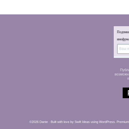
Подпиши
инофрма
Публ
возможн
п
©2026 Dante · Built with love by
Swift Ideas
using
WordPress
.
Premium