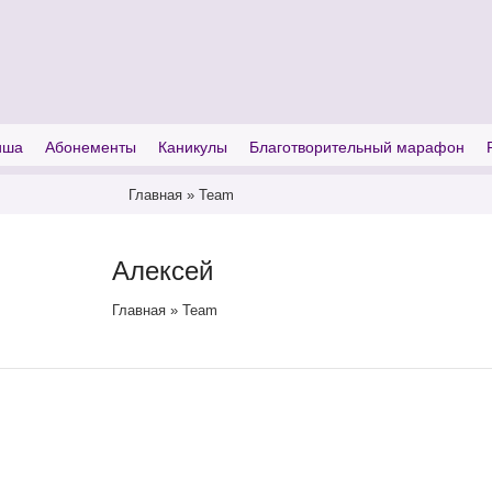
I'm looking for
product
in a size
size
иша
Абонементы
Каникулы
Благотворительный марафон
Главная
»
Team
Алексей
Главная
»
Team