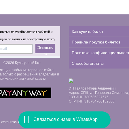
Как купить билет
тесь и получайте анонсы событий и
цию об акциях на электронную почту
Правила покупки билетов
Подписать
Политика конфиденциальнос
ся
©2026 Культурный Кот.
Способы оплаты
икация любых материалов сайта
а только с разрешения владельца и
ри условии активной ссылки
ИП Гаялов Игорь Андреевич
Адрес: СПб, ул. Генерала Симоняка, д
139 ИНН 780536327576
ОГРНИП 318784700132503
Связаться с нами в WhatsApp
 WordPress Themes by Swift Ideas