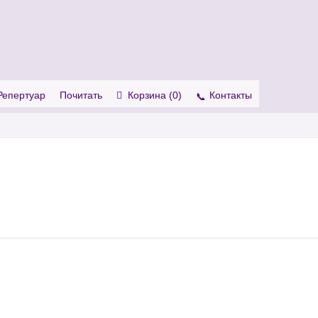
. Show me the
colour
items.
Репертуар
Почитать
Корзина (
0
)
Контакты