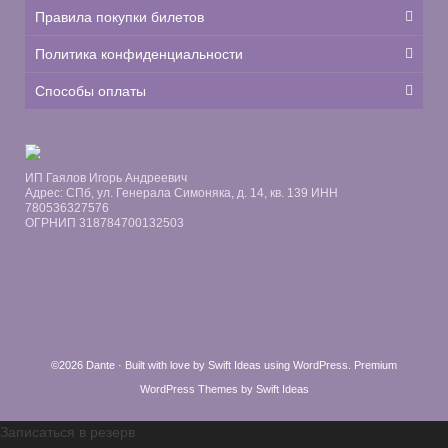
Правила покупки билетов
Политика конфиденциальности
Способы оплаты
ИП Гаялов Игорь Андреевич
Адрес: СПб, ул. Генерала Симоняка, д. 14, кв. 139 ИНН
780536327576
ОГРНИП 318784700132503
©2026 Dante · Built with love by
Swift Ideas
using
WordPress
.
Premium
WordPress Themes by Swift Ideas
Записаться в резерв