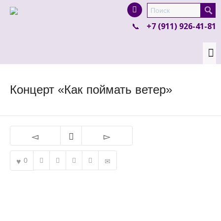
I'm looking for
product
in a size
size
.
+7 (911) 926-41-81
Show me the
colour
items.
Super Search
Концерт «Как поймать ветер»
0