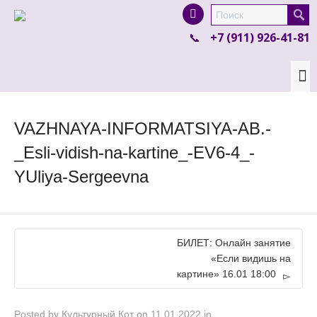
I'm looking for
product
in a size
size
.
+7 (911) 926-41-81
Show me the
colour
items.
Super Search
VAZHNAYA-INFORMATSIYA-AB.-
_Esli-vidish-na-kartine_-EV6-4_-
YUliya-Sergeevna
БИЛЕТ: Онлайн занятие
«Если видишь на
картине» 16.01 18:00
Posted by
Культурный Кот
on
11.01.2022
in