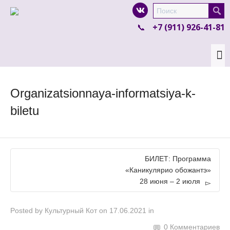
I'm looking for
product
in a size
size
.
+7 (911) 926-41-81
Show me the
colour
items.
Super Search
Organizatsionnaya-informatsiya-k-
biletu
БИЛЕТ: Программа
«Каникулярио обожантэ»
28 июня – 2 июля
Posted by
Культурный Кот
on
17.06.2021
in
0 Комментариев