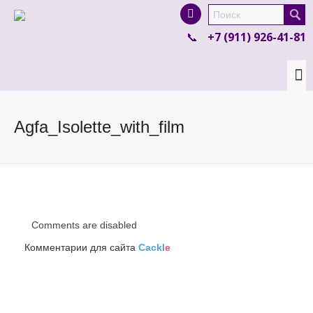
I'm looking for
product
in a size
size
.
+7 (911) 926-41-81
Show me the
colour
items.
Super Search
Agfa_Isolette_with_film
Comments are disabled
Комментарии для сайта
Cackl
e