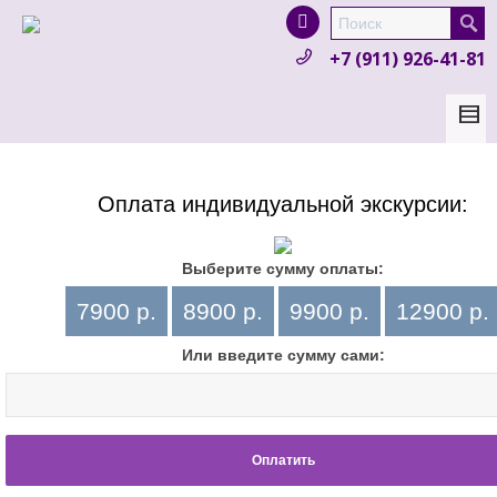
I'm looking for
product
in a size
size
.
+7 (911) 926-41-81
Show me the
colour
items.
Super Search
Оплата индивидуальной экскурсии:
Выберите сумму оплаты:
Или введите сумму сами: