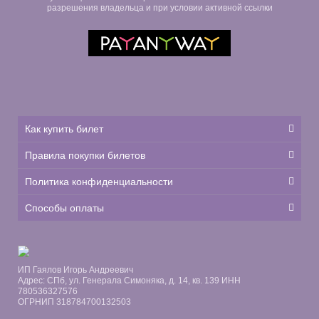
разрешения владельца и при условии активной ссылки
Как купить билет
Правила покупки билетов
Политика конфиденциальности
Способы оплаты
ИП Гаялов Игорь Андреевич
Адрес: СПб, ул. Генерала Симоняка, д. 14, кв. 139 ИНН
780536327576
ОГРНИП 318784700132503