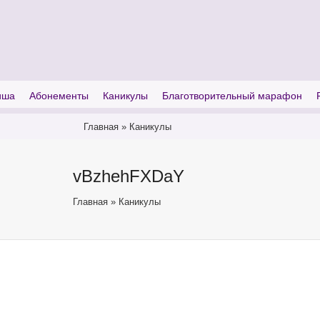
I'm looking for
product
in a size
size
иша
Абонементы
Каникулы
Благотворительный марафон
Главная
»
Каникулы
vBzhehFXDaY
Главная
»
Каникулы