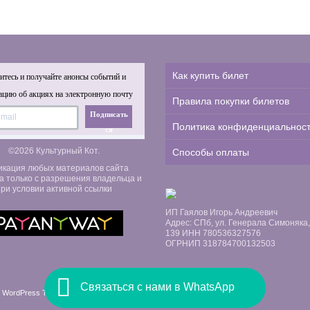
Как купить билет
тесь и получайте анонсы событий и
цию об акциях на электронную почту
Правила покупки билетов
Подписать
Политика конфиденциальнос
ся
©2026 Культурный Кот.
Способы оплаты
икация любых материалов сайта
а только с разрешения владельца и
ри условии активной ссылки
ИП Гаялов Игорь Андреевич
Адрес: СПб, ул. Генерала Симоняка, д
139 ИНН 780536327576
ОГРНИП 318784700132503
Связаться с нами в WhatsApp
 WordPress Themes by Swift Ideas