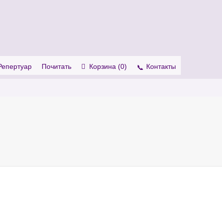
. Show me the
colour
items.
Репертуар
Почитать
Корзина (
0
)
Контакты