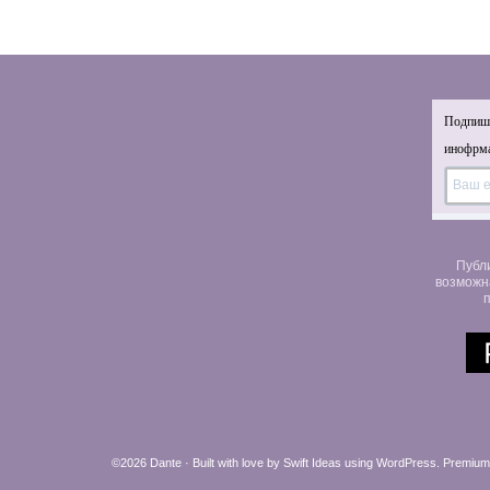
Подпиши
инофрма
Публ
возможн
п
©2026 Dante · Built with love by
Swift Ideas
using
WordPress
.
Premium