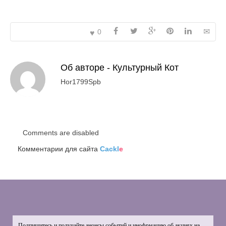
0
Об авторе -
Культурный Кот
Hor1799Spb
Comments are disabled
Комментарии для сайта
Cackl
e
Подпишитесь и получайте анонсы событий и инофрмацию об акциях на