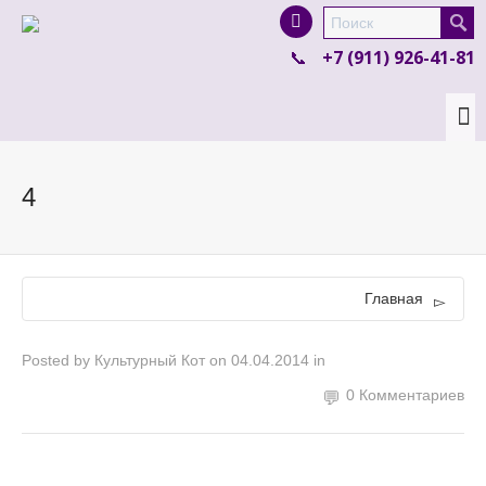
I'm looking for
product
in a size
size
.
+7 (911) 926-41-81
Show me the
colour
items.
Super Search
4
Главная
Posted by
Культурный Кот
on
04.04.2014
in
0 Комментариев