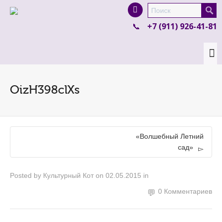
I'm looking for
product
in a size
size
.
+7 (911) 926-41-81
Show me the
colour
items.
Super Search
OizH398clXs
«Волшебный Летний
сад»
Posted by
Культурный Кот
on
02.05.2015
in
0 Комментариев