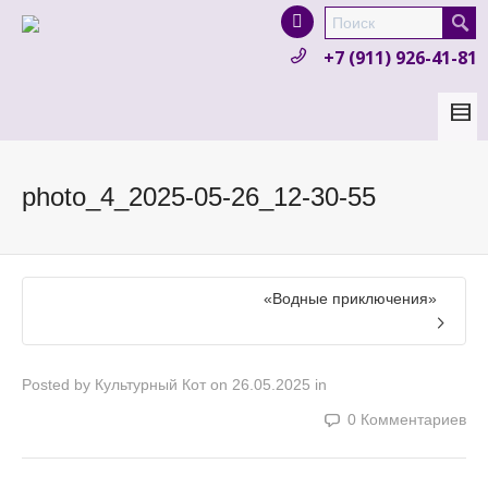
I'm looking for
product
in a size
size
.
+7 (911) 926-41-81
Show me the
colour
items.
Super Search
photo_4_2025-05-26_12-30-55
«Водные приключения»
Posted by
Культурный Кот
on
26.05.2025
in
0 Комментариев