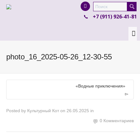
I'm looking for
product
in a size
size
.
+7 (911) 926-41-81
Show me the
colour
items.
Super Search
photo_16_2025-05-26_12-30-55
«Водные приключения»
Posted by
Культурный Кот
on
26.05.2025
in
0 Комментариев