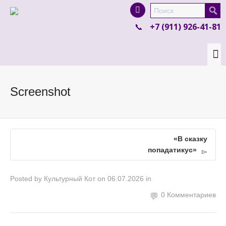
I'm looking for
product
in a size
size
.
+7 (911) 926-41-81
Show me the
colour
items.
Super Search
Screenshot
«В сказку
попадатикус»
Posted by
Культурный Кот
on
06.07.2026
in
0 Комментариев