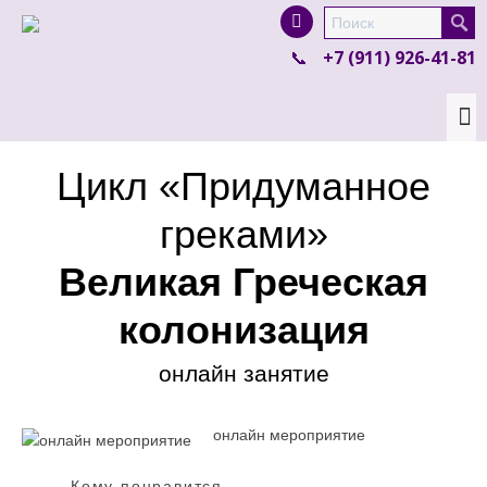
I'm looking for
product
in a size
size
.
+7 (911) 926-41-81
Show me the
colour
items.
Super Search
Цикл «Придуманное
греками»
Великая Греческая
колонизация
онлайн занятие
онлайн мероприятие
Кому понравится