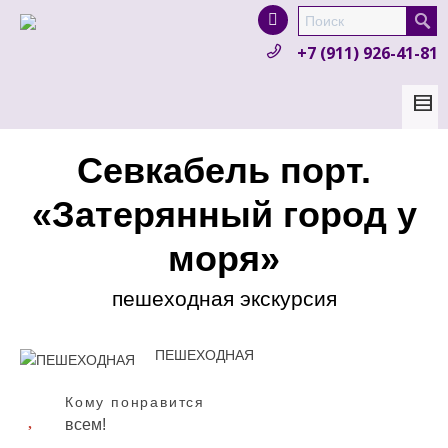
I'm looking for
product
in a size
size
.
+7 (911) 926-41-81
Show me the
colour
items.
Super Search
Севкабель порт.
«Затерянный город у
моря»
пешеходная экскурсия
ПЕШЕХОДНАЯ
Кому понравится
всем!