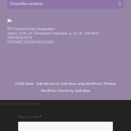
Способы оплаты
ИП Гаялов Игорь Андреевич
Адрес: СПб, ул. Генерала Симоняка, д. 14, кв. 139 ИНН
780536327576
ОГРНИП 318784700132503
©2026 Dante · Built with love by
Swift Ideas
using
WordPress
.
Premium
WordPress Themes by Swift Ideas
Записаться в резерв
Ваше имя
*