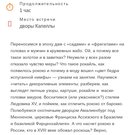
Продолжительность
1 час
Место встречи
дворы Капеллы
Переносимся в эпоху дам с «садами» и «фрегатами» на
головах и мужчин в кружевных жабо. Ой, а почему все
такое золотое и в завитках? Неужели у всех разом
отказало чувство меры? Что такое рокайль, как
появилось рококо и почему в моду вошел «цвет бедра
испуганной нимфы» — узнаем на занятии. Научимся
«читать» декоративные элементы: разберем, как
выглядят лепные узоры, картуши, рокайли и маски-
головки амуров. Восхитимся (или ужаснемся?) стилем
Людовика XV, и поймем, как отличить рококо от барокко.
Полюбуемся охотничьим дворцом Амалиенбург под
Мюнхеном, церковью Франциска Ассизского в Бразилии
и базиликой Фирценхайлиген. А что насчет рококо в
России, кто в XVIII веке обожал роскошь? Верно,