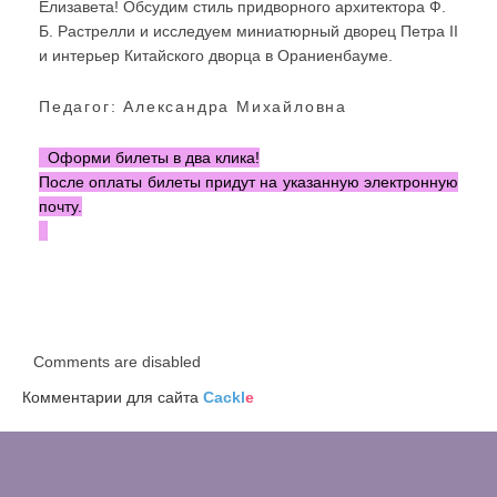
Елизавета! Обсудим стиль придворного архитектора Ф.
Б. Растрелли и исследуем миниатюрный дворец Петра II
и интерьер Китайского дворца в Ораниенбауме.
Педагог: Александра Михайловна
Оформи билеты в два клика!
После оплаты билеты придут на указанную электронную
почту.
Comments are disabled
Комментарии для сайта
Cackl
e