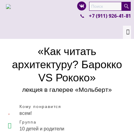
I'm looking for
product
in a size
size
.
+7 (911) 926-41-81
Show me the
colour
items.
Super Search
«Как читать
архитектуру? Барокко
VS Рококо»
лекция в галерее «Мольберт»
Кому понравится
всем!
Группа
10 детей и родители