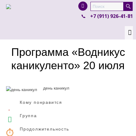
I'm looking for
product
in a size
size
.
+7 (911) 926-41-81
Show me the
colour
items.
Super Search
Программа «Водникус
каникуленто» 20 июля
день каникул
Кому понравится
Группа
Продолжительность