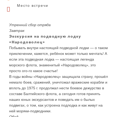
Место встречи
Утренний сбор отряда
Завтрак
Экскурсия на подводную лодку
«Народоволец»
Побывать внутри настоящей подводной лодки — о таком
приключении, кажется, ребёнок может только мечтать! А
если эта подводная лодка — настоящая легенда
морского флота, знаменитый «Народоволец», это
просто ого-го какое счастье!
В годы войны «Народоволец» защищала страну, прошёл
немало боев, сражений, уничтожал вражеские корабли и
вплоть до 1975 г. продолжал нести боевое дежурство в
составе Балтийского флота, а сегодня готов принять
наших юных экскурсантов и поведать им о былых
подвигах, о том, как устроена подлодка и как живут на
ней моряки-подводники.
Обед