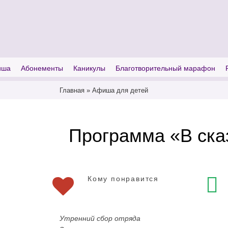
I'm looking for
product
in a size
size
иша
Абонементы
Каникулы
Благотворительный марафон
Главная
»
Афиша для детей
Программа «В сказ
Кому понравится
Утренний сбор отряда