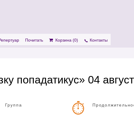
. Show me the
colour
items.
Репертуар
Почитать
Корзина (
0
)
Контакты
ку попадатикус» 04 авгус
Группа
Продолжительно