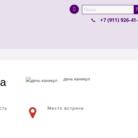
Super Search
+7 (911) 926-41
та
день каникул
сть
Место встречи