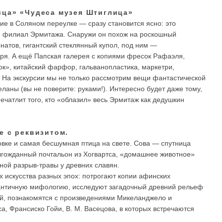
ица» «Чудеса музея Штиглица»
ние в Соляном переулке — сразу становится ясно: это
й филиал Эрмитажа. Снаружи он похож на роскошный
онатов, гигантский стеклянный купол, под ним —
ря. А ещё Папская галерея с копиями фресок Рафаэля,
к», китайский фарфор, гальванопластика, маркетри,
. На экскурсии мы не только рассмотрим вещи фантастической
еланы (вы не поверите: руками!). Интересно будет даже тому,
печатлит того, кто «облазил» весь Эрмитаж как дедушкин
е с реквизитом.
вке и самая бесшумная птица на свете. Сова — спутница
лгожданный почтальон из Хогвартса, «домашнее животное»
ной разрыв-травы у древних славян.
 искусства разных эпох: потрогают копии афинских
в античную мифологию, исследуют загадочный древний рельеф
ий, познакомятся с произведениями Микеланджело и
, Франсиско Гойи, В. М. Васецова, в которых встречаются