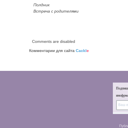
Полдник
Встреча с родителями
Comments are disabled
Комментарии для сайта
Cackl
e
Подпиши
инофрма
Публ