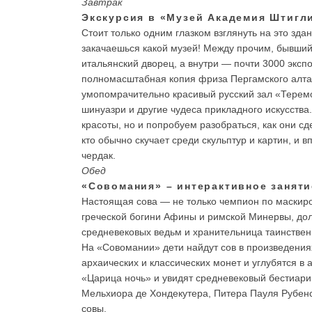
Завтрак
Экскурсия в «Музей Академия Штигл
Стоит только одним глазком взглянуть на это зда
закачаешься какой музей! Между прочим, бывши
итальянский дворец, а внутри — почти 3000 эксп
полномасштабная копия фриза Пергамского алта
умопомрачительно красивый русский зал «Теремо
шинуазри и другие чудеса прикладного искусства
красоты, но и попробуем разобраться, как они сд
кто обычно скучает среди скульптур и картин, и в
чердак.
Обед
«Совомания» – интерактивное заняти
Настоящая сова — не только чемпион по маскиро
греческой богини Афины и римской Минервы, до
средневековых ведьм и хранительница таинствен
На «Совомании» дети найдут сов в произведениях
архаических и классических монет и углубятся 
«Царица ночь» и увидят средневековый бестиар
Мельхиора де Хондекутера, Питера Пауля Рубенса
совы.